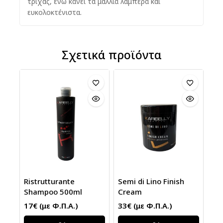
τρίχας,
ενώ κάνει τα μαλλιά λαμπερά και
ευκολοκτένιστα.
Σχετικά προϊόντα
Ristrutturante
Semi di Lino Finish
Shampoo 500ml
Cream
17
€
(με Φ.Π.Α.)
33
€
(με Φ.Π.Α.)