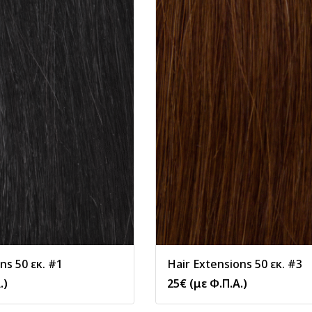
ns 50 εκ. #1
Hair Extensions 50 εκ. #3
.)
25
€
(με Φ.Π.Α.)