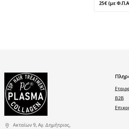
25
€
(με Φ.Π.Α
Πληρ
Εταιρ
B2B
Επικο
Ακταίων 9, Αγ. Δημήτριος,