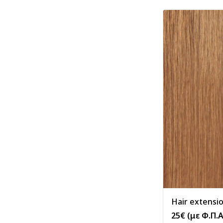
Hair extensio
25
€
(με Φ.Π.Α