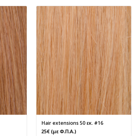
Hair extensions 50 εκ. #16
25
€
(με Φ.Π.Α.)