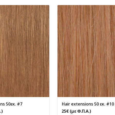
ns 50εκ. #7
Hair extensions 50 εκ. #10
.)
25
€
(με Φ.Π.Α.)