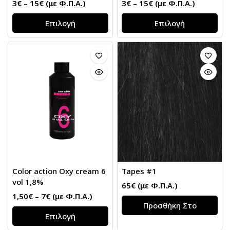
3
€
–
15
€
(με Φ.Π.Α.)
3
€
–
15
€
(με Φ.Π.Α.)
Επιλογή
Επιλογή
Color action Oxy cream 6
Tapes #1
vol 1,8%
65
€
(με Φ.Π.Α.)
1,50
€
–
7
€
(με Φ.Π.Α.)
Προσθήκη Στο
Επιλογή
Καλάθι