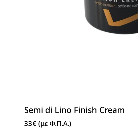
Semi di Lino Finish Cream
33
€
(με Φ.Π.Α.)