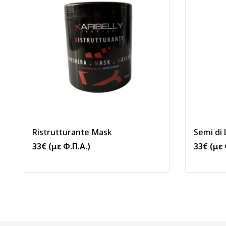
Ristrutturante Mask
Semi di
33
€
(με Φ.Π.Α.)
33
€
(με 