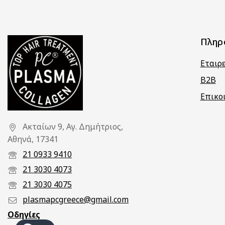
Πληρ
Εταιρ
B2B
Επικο
Ακταίων 9, Αγ. Δημήτριος,
Αθηνά, 17341
21 0933 9410
21 3030 4073
21 3030 4075
plasmapcgreece@gmail.com
Οδηγίες