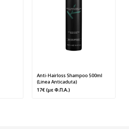
Anti-Hairloss Shampoo 500ml
(Linea Anticaduta)
17
€
(με Φ.Π.Α.)