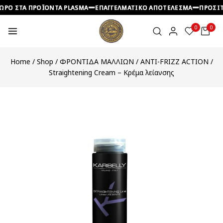
ΡΟ ΣΤΑ ΠΡΟΪΟΝΤΑ PLASMA
ΡΟ ΣΤΑ ΠΡΟΪΟΝΤΑ PLASMA
ΡΟ ΣΤΑ ΠΡΟΪΟΝΤΑ PLASMA
ΕΠΑΓΓΕΛΜΑΤΙΚΟ ΑΠΟΤΕΛΕΣΜΑ
ΕΠΑΓΓΕΛΜΑΤΙΚΟ ΑΠΟΤΕΛΕΣΜΑ
ΕΠΑΓΓΕΛΜΑΤΙΚΟ ΑΠΟΤΕΛΕΣΜΑ
ΠΡΟΣΙΤΕ
ΠΡΟΣΙΤΕ
ΠΡΟΣΙΤΕ
0
0
Home
/
Shop
/
ΦΡΟΝΤΙΔΑ ΜΑΛΛΙΩΝ
/
ANTI-FRIZZ ACTION
/
Straightening Cream – Κρέμα λείανσης