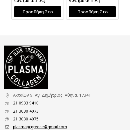
40
€
(με Φ.Π.Α.)
40
€
(με Φ.Π.Α.)
Προσθήκη Στο
Προσθήκη Στο
Καλάθι
Καλάθι
Ακταίων 9, Αγ. Δημήτριος, Αθηνά, 17341
21 0933 9410
21 3030 4073
21 3030 4075
plasmapcgreece@gmail.com