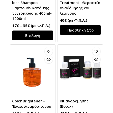
loss Shampoo –
Treatment– Θεραπεία
Σαμπουάν κατά της
αναδόμησης και
τριχόπτωσης 400ml-
λείανσης
1000ml
40
€
(με Φ.Π.Α.)
17
€
–
35
€
(με Φ.Π.Α.)
Προσθήκη Στο
Επιλογή
Καλάθι
Color Brightener –
Κit αναδόμησης
Έλαιο λιναρόσπορου
(Botox)