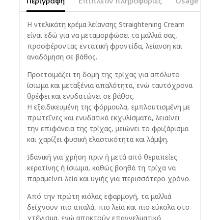
Περιγραφή
Επιπλέον πληροφορίες
Usage Instr
Η ντελικάτη κρέμα λείανσης Straightening Cream
είναι εδώ για να μεταμορφώσει τα μαλλιά σας,
προσφέροντας εντατική φροντίδα, λείανση και
αναδόμηση σε βάθος.
Προετοιμάζει τη δομή της τρίχας για απόλυτο
ίσιωμα και μεταξένια απαλότητα, ενώ ταυτόχρονα
θρέφει και ενυδατώνει σε βάθος.
Η εξειδικευμένη της φόρμουλα, εμπλουτισμένη με
πρωτεΐνες και ενυδατικά εκχυλίσματα, λειαίνει
την επιφάνεια της τρίχας, μειώνει το φριζάρισμα
και χαρίζει φυσική ελαστικότητα και λάμψη.
Ιδανική για χρήση πριν ή μετά από θεραπείες
κερατίνης ή ίσιωμα, καθώς βοηθά τη τρίχα να
παραμείνει λεία και υγιής για περισσότερο χρόνο.
Από την πρώτη κιόλας εφαρμογή, τα μαλλιά
δείχνουν πιο απαλά, πιο λεία και πιο εύκολα στο
χτένισμα, ενώ αποκτούν επαγγελματικό