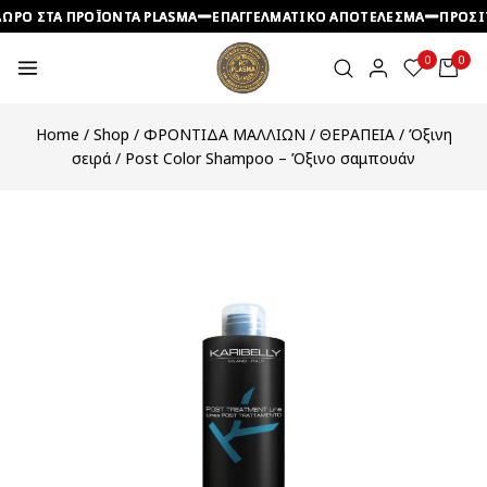
ΩΡΟ ΣΤΑ ΠΡΟΪΟΝΤΑ PLASMA
ΩΡΟ ΣΤΑ ΠΡΟΪΟΝΤΑ PLASMA
ΩΡΟ ΣΤΑ ΠΡΟΪΟΝΤΑ PLASMA
ΕΠΑΓΓΕΛΜΑΤΙΚΟ ΑΠΟΤΕΛΕΣΜΑ
ΕΠΑΓΓΕΛΜΑΤΙΚΟ ΑΠΟΤΕΛΕΣΜΑ
ΕΠΑΓΓΕΛΜΑΤΙΚΟ ΑΠΟΤΕΛΕΣΜΑ
ΠΡΟΣΙΤ
ΠΡΟΣΙΤ
ΠΡΟΣΙΤ
0
0
Home
/
Shop
/
ΦΡΟΝΤΙΔΑ ΜΑΛΛΙΩΝ
/
ΘΕΡΑΠΕΙΑ
/
Όξινη
σειρά
/
Post Color Shampoo – Όξινο σαμπουάν