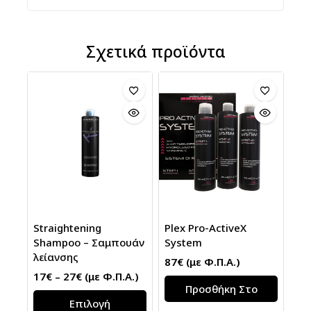
Σχετικά προϊόντα
Straightening
Plex Pro-ΑctiveX
Shampoo – Σαμπουάν
System
λείανσης
87
€
(με Φ.Π.Α.)
17
€
–
27
€
(με Φ.Π.Α.)
Προσθήκη Στο
Επιλογή
Καλάθι