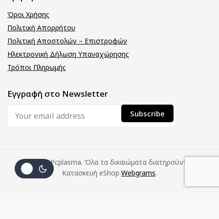
Όροι Χρήσης
Πολιτική Απορρήτου
Πολιτική Αποστολών – Επιστροφών
Ηλεκτρονική Δήλωση Υπαναχώρησης
Τρόποι Πληρωμής
Εγγραφή στο Newsletter
© 2026 Pcplasma. Όλα τα δικαιώματα διατηρούνται.
Κατασκευή eShop
Webgrams
.
(με
Προσθήκη Στο
Αγοράστε
7
€
Καλάθι
Τώρα
Φ.Π.Α.)