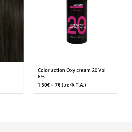
Color action Oxy cream 20 Vol
6%
1,50
€
–
7
€
(με Φ.Π.Α.)