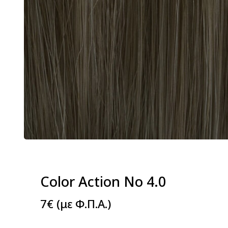
Color Action No 4.0
7
€
(με Φ.Π.Α.)