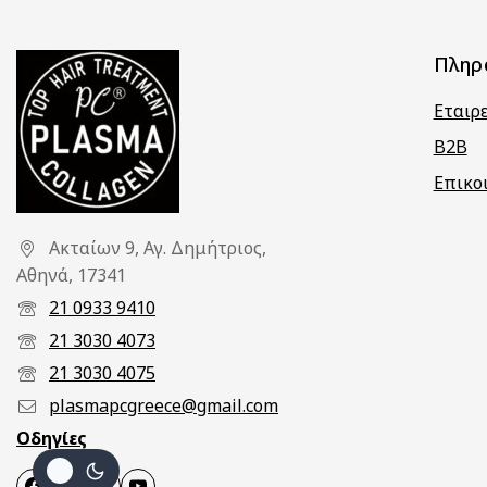
Πληρ
Εταιρ
B2B
Επικο
Ακταίων 9, Αγ. Δημήτριος,
Αθηνά, 17341
21 0933 9410
21 3030 4073
21 3030 4075
plasmapcgreece@gmail.com
Οδηγίες