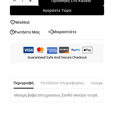
Προσθήκη Στο Καλάθι
Αγοράστε Τώρα
Wishlist
Μοιραστείτε
Ρωτήστε Μας
Guaranteed Safe And Secure Checkout
Περιγραφή
Επιπλέον πληροφορίες
Usage Instr
Μόνιμη βαφή αποχρώσεως ξανθό σκούρο ντορέ.