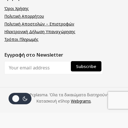
Όροι Χρήσης
Πολιτική Απορρήτου
Πολιτική Αποστολών – Επιστροφών
Ηλεκτρονική Δήλωση Υπαναχώρησης
Τρόποι Πληρωμής
Εγγραφή στο Newsletter
© 2026 Pcplasma. Όλα τα δικαιώματα διατηρούνται.
Κατασκευή eShop
Webgrams
.
(με
Προσθήκη Στο
Αγοράστε
7
€
Καλάθι
Τώρα
Φ.Π.Α.)