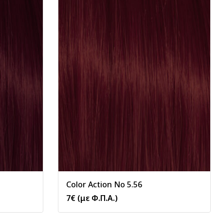
Color Action No 5.56
7
€
(με Φ.Π.Α.)