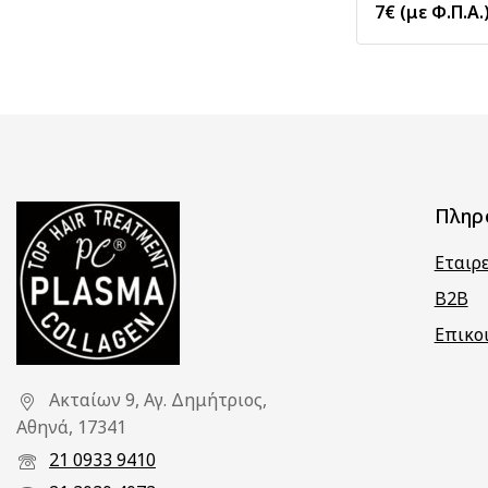
7
€
(με Φ.Π.Α.
Πληρ
Εταιρ
B2B
Επικο
Ακταίων 9, Αγ. Δημήτριος,
Αθηνά, 17341
21 0933 9410