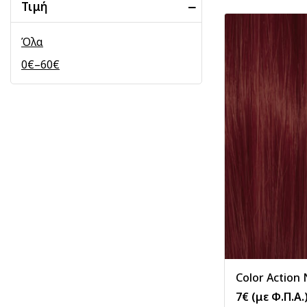
Τιμή
Όλα
0
€
–
60
€
Color Action 
7
€
(με Φ.Π.Α.