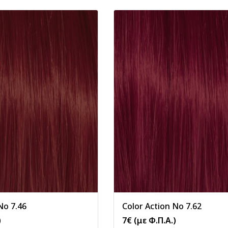
No 7.46
Color Action No 7.62
)
7
€
(με Φ.Π.Α.)