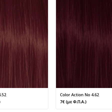
8.52
Color Action No 4.62
)
7
€
(με Φ.Π.Α.)