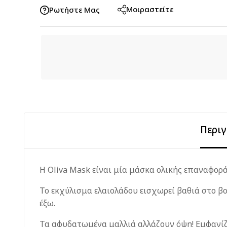
Μοιραστείτε
Ρωτήστε Μας
Περι
Η Oliva Mask είναι μία μάσκα ολικής επαναφορά
Το εκχύλισμα ελαιολάδου εισχωρεί βαθιά στο β
έξω.
Τα
αφυδατωμένα
μαλλιά
αλλάζουν όψη!
Ε
μφανίζ