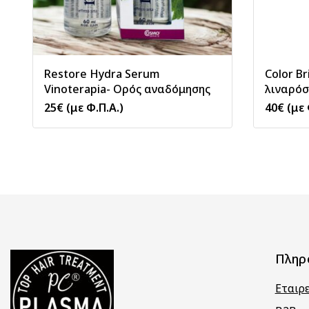
Restore Hydra Serum
Color B
Vinoterapia- Ορός αναδόμησης
λιναρό
25
€
(με Φ.Π.Α.)
40
€
(με 
Πληρ
Εταιρ