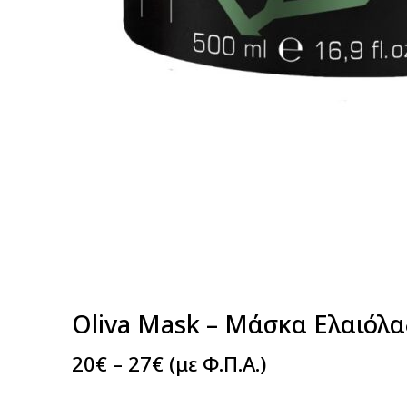
Oliva Mask – Μάσκα Ελαιόλ
20
€
–
27
€
(με Φ.Π.Α.)