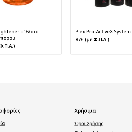
rightener – Έλαιο
Plex Pro-ΑctiveX System
σπορου
87
€
(με Φ.Π.Α.)
Φ.Π.Α.)
οφορίες
Χρήσιμα
εία
Όροι Χρήσης