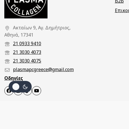
B2B
Επικο
Ακταίων 9, Αγ. Δημήτριος,
Αθηνά, 17341
21 0933 9410
21 3030 4073
21 3030 4075
plasmapcgreece@gmail.com
Οδηγίες
Oliva Mask – Μάσκα Ελαιόλαδου
© 2026 Pcplasma. Όλα τα δικαιώματα διατηρούνται. Κ