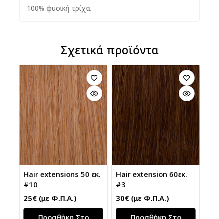
100% φυσική τρίχα.
Σχετικά προϊόντα
Hair extensions 50 εκ.
Hair extension 60εκ.
#10
#3
25
€
(με Φ.Π.Α.)
30
€
(με Φ.Π.Α.)
Προσθήκη Στο
Προσθήκη Στο