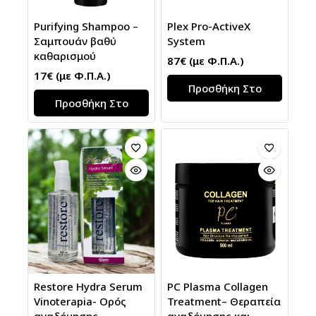
Purifying Shampoo –
Plex Pro-ΑctiveX
Σαμπουάν βαθύ
System
καθαρισμού
87
€
(με Φ.Π.Α.)
17
€
(με Φ.Π.Α.)
Προσθήκη Στο
Προσθήκη Στο
Καλάθι
Καλάθι
Restore Hydra Serum
PC Plasma Collagen
Vinoterapia- Ορός
Treatment– Θεραπεία