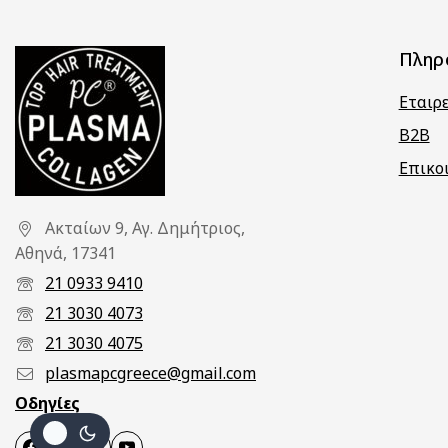
Πληρ
Εταιρ
B2B
Επικο
Ακταίων 9, Αγ. Δημήτριος,
Αθηνά, 17341
21 0933 9410
21 3030 4073
21 3030 4075
plasmapcgreece@gmail.com
Οδηγίες