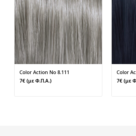
Color Action No 8.111
Color Ac
7
€
(με Φ.Π.Α.)
7
€
(με Φ