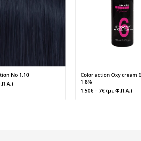
tion No 1.10
Color action Oxy cream 6
1,8%
.Π.Α.)
1,50
€
–
7
€
(με Φ.Π.Α.)