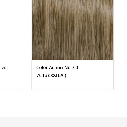
 vol
Color Action No 7.0
7
€
(με Φ.Π.Α.)