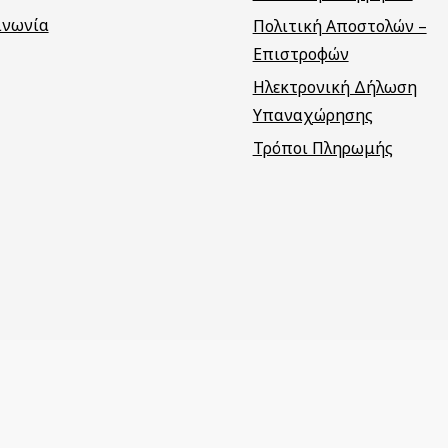
ινωνία
Πολιτική Αποστολών –
Επιστροφών
Ηλεκτρονική Δήλωση
Υπαναχώρησης
Τρόποι Πληρωμής
7
€
(με Φ.Π.Α.)
ατασκευή eShop
Webgrams
.