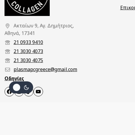
Επικο
Ακταίων 9, Αγ. Δημήτριος,
Αθηνά, 17341
21 0933 9410
21 3030 4073
21 3030 4075
plasmapcgreece@gmail.com
Οδηγίες
Color Action No 7.66
© 2026 Pcplasma. Όλα τα δικαιώματα διατηρούνται. Κ