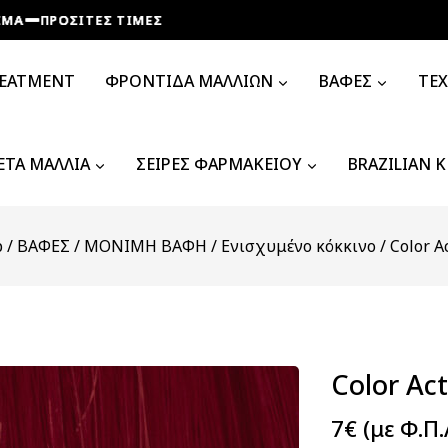
ΡΟΣΙΤΕΣ ΤΙΜΕΣ
ΡΟΣΙΤΕΣ ΤΙΜΕΣ
ΡΟΣΙΤΕΣ ΤΙΜΕΣ
ΡΟΣΙΤΕΣ ΤΙΜΕΣ
REATMENT
ΦΡΟΝΤΙΔΑ ΜΑΛΛΙΩΝ
ΒΑΦΕΣ
ΤΕ
ΤΑ ΜΑΛΛΙΑ
ΣΕΙΡΕΣ ΦΑΡΜΑΚΕΙΟΥ
BRAZILIAN 
p
/
ΒΑΦΕΣ
/
ΜΟΝΙΜΗ ΒΑΦΗ
/
Ενισχυμένο κόκκινο
/
Color A
Color Ac
7
€
(με Φ.Π.