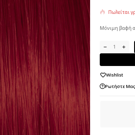
Πωλείται γρ
Μόνιμη βαφή α
Wishlist
Ρωτήστε Μα