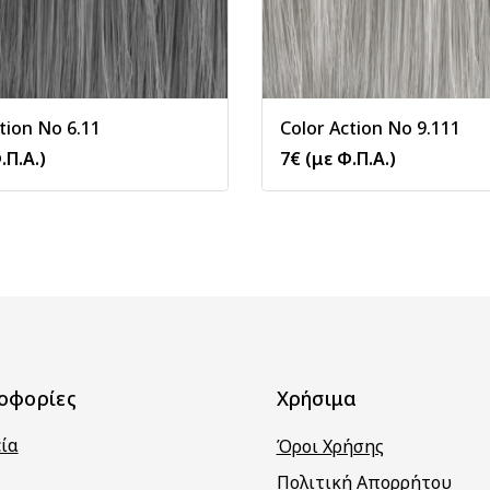
tion No 6.11
Color Action No 9.111
.Π.Α.)
7
€
(με Φ.Π.Α.)
οφορίες
Χρήσιμα
εία
Όροι Χρήσης
Πολιτική Απορρήτου