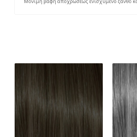
Μόνιμη βαφή αποχρώσεως ενισχυμένο ξανθό κό