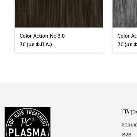
Color Action No 3.0
Color Ac
7
€
(με Φ.Π.Α.)
7
€
(με Φ
Πληρ
Εταιρ
B2B