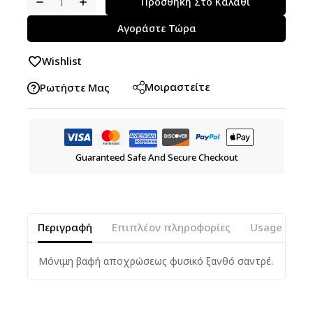
Προσθήκη Στο Καλάθι
Αγοράστε Τώρα
Wishlist
Μοιραστείτε
Ρωτήστε Μας
Guaranteed Safe And Secure Checkout
Περιγραφή
Επιπλέον πληροφορίες
Usage Instr
Μόνιμη βαφή αποχρώσεως φυσικό ξανθό σαντρέ.