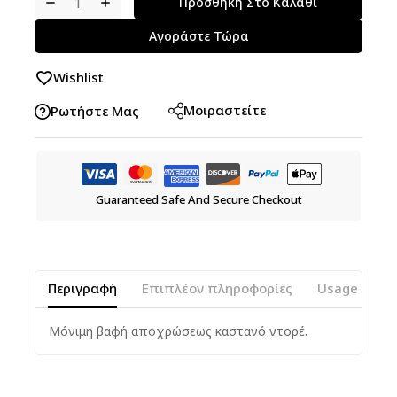
Προσθήκη Στο Καλάθι
Αγοράστε Τώρα
Wishlist
Μοιραστείτε
Ρωτήστε Μας
Guaranteed Safe And Secure Checkout
Περιγραφή
Επιπλέον πληροφορίες
Usage Instr
Μόνιμη βαφή αποχρώσεως καστανό ντορέ.