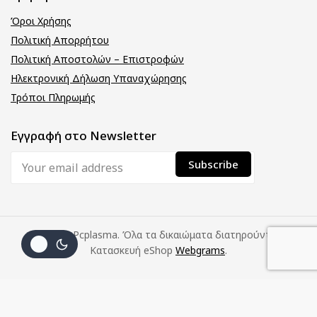
Όροι Χρήσης
Πολιτική Απορρήτου
Πολιτική Αποστολών – Επιστροφών
Ηλεκτρονική Δήλωση Υπαναχώρησης
Τρόποι Πληρωμής
Εγγραφή στο Newsletter
© 2026 Pcplasma. Όλα τα δικαιώματα διατηρούνται.
Κατασκευή eShop
Webgrams
.
(με
Προσθήκη Στο
Αγοράστε
7
€
Καλάθι
Τώρα
Φ.Π.Α.)