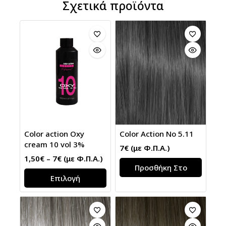
Σχετικά προϊόντα
Color action Oxy
Color Action No 5.11
cream 10 vol 3%
7
€
(με Φ.Π.Α.)
1,50
€
–
7
€
(με Φ.Π.Α.)
Προσθήκη Στο
Επιλογή
Καλάθι