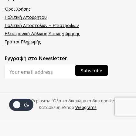
Όροι Χρήσης
Πολιτική Απορρήτου
Πολιτική Αποστολών – Επιστροφών
Ηλεκτρονική Δήλωση Υπαναχώρησης
Τρόποι Πληρωμής
Εγγραφή στο Newsletter
© 2026 Pcplasma. Όλα τα δικαιώματα διατηρούνται.
Κατασκευή eShop
Webgrams
.
(με
Προσθήκη Στο
Αγοράστε
7
€
Καλάθι
Τώρα
Φ.Π.Α.)