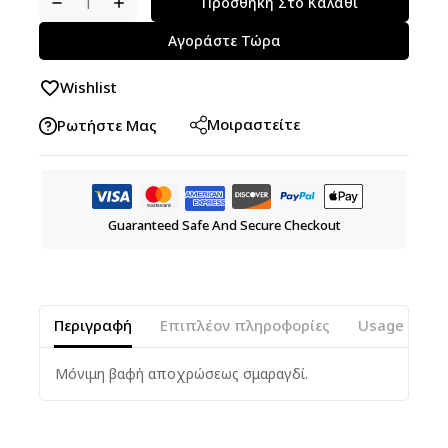
Προσθήκη Στο Καλάθι
Αγοράστε Τώρα
Wishlist
Μοιραστείτε
Ρωτήστε Μας
Guaranteed Safe And Secure Checkout
Περιγραφή
Επιπλέον πληροφορίες
Usage Instr
Μόνιμη βαφή αποχρώσεως σμαραγδί.