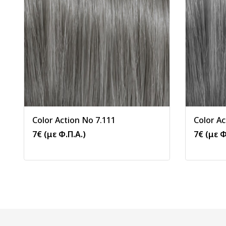
Color Action No 7.111
Color Ac
7
€
(με Φ.Π.Α.)
7
€
(με Φ