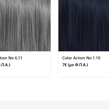
tion No 6.11
Color Action No 1.10
.Π.Α.)
7
€
(με Φ.Π.Α.)