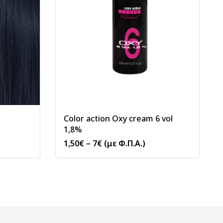
Color action Oxy cream 6 vol
1,8%
1,50
€
–
7
€
(με Φ.Π.Α.)