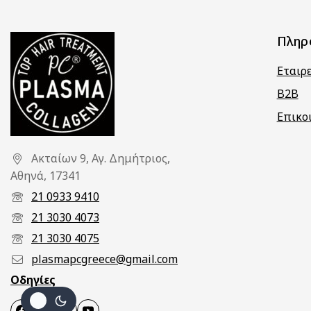
Πληρ
Εταιρ
B2B
Επικο
Ακταίων 9, Αγ. Δημήτριος,
Αθηνά, 17341
21 0933 9410
21 3030 4073
21 3030 4075
plasmapcgreece@gmail.com
Οδηγίες