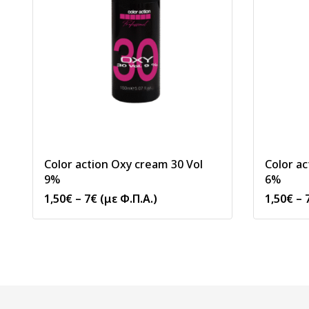
Color action Oxy cream 30 Vol
Color ac
9%
6%
1,50
€
–
7
€
(με Φ.Π.Α.)
1,50
€
–