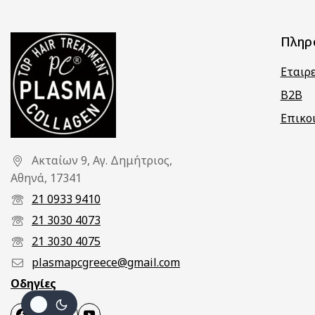
Πληρ
Εταιρ
B2B
Επικο
Ακταίων 9, Αγ. Δημήτριος,
Αθηνά, 17341
21 0933 9410
21 3030 4073
21 3030 4075
plasmapcgreece@gmail.com
Οδηγίες