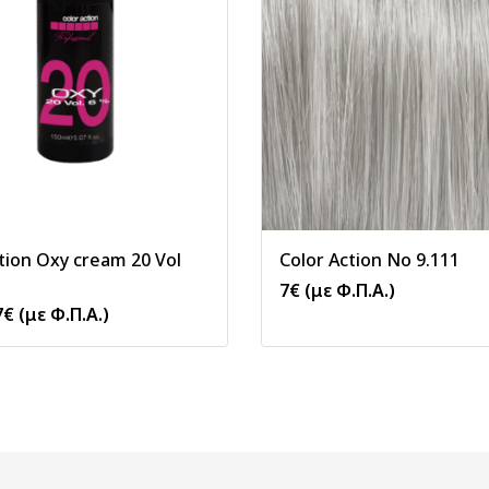
tion Oxy cream 20 Vol
Color Action No 9.111
7
€
(με Φ.Π.Α.)
7
€
(με Φ.Π.Α.)