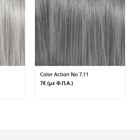
Color Action No 7.11
7
€
(με Φ.Π.Α.)