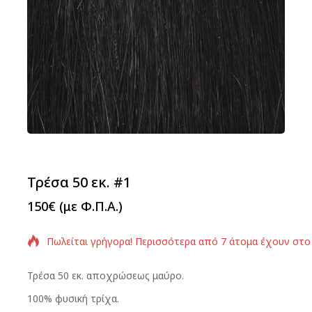
Τρέσα 50 εκ. #1
150
€
(με Φ.Π.Α.)
Πωλείται γρήγορα! Περισσότερα από 7 άτομα έχουν στο
Τρέσα 50 εκ. αποχρώσεως μαύρο.
100% φυσική τρίχα.